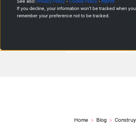
See also:
Privacy Policy
-
Cookie Policy
-
Imprint
If you decline, your information won’t be tracked when you v
remember your preference not to be tracked.
Home
Blog
Construy