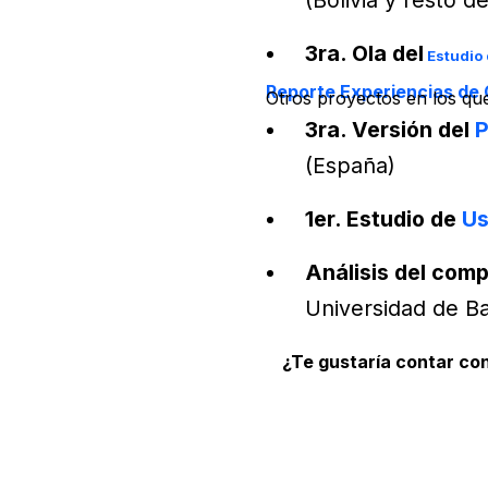
(Bolivia y resto 
3ra. Ola del
Estudio
Reporte Experiencias de C
Otros proyectos en los q
3ra. Versión del
P
(España)
1er. Estudio de
Us
Análisis del comp
Universidad de B
¿Te gustaría contar co