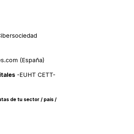
Cibersociedad
s.com (España)
itales
-EUHT CETT-
as de tu sector / país /