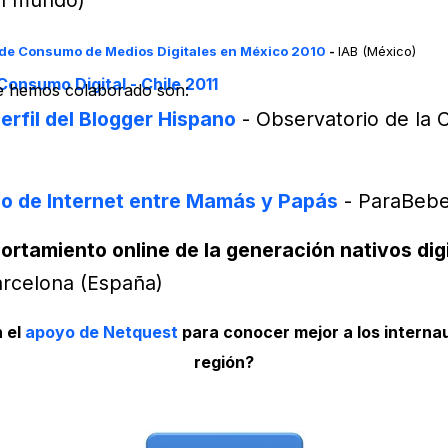
del mundo)
 de Consumo de Medios Digitales en México 2010
-
IAB (México)
onsumo Digital - Chile 2011
ue hemos colaborado son:
erfil del Blogger Hispano
- Observatorio de la 
o de Internet entre Mamás y Papás
- ParaBebe
ortamiento online de la generación nativos dig
arcelona (España)
n el
apoyo de Netquest
para conocer mejor a los internaut
región?