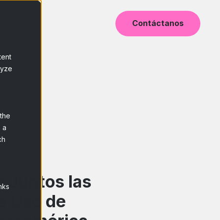
Blog
Contáctanos
tent
lyze
 the
 a
ch
 Juntos las
nks
e Uso de