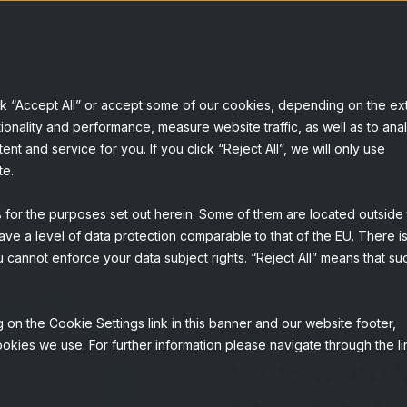
Servicios
Soluciones
Sobre Netquest
Knowledge base
ck “Accept All” or accept some of our cookies, depending on the ex
ionality and performance, measure website traffic, as well as to ana
t and service for you. If you click “Reject All”, we will only use
te.
s for the purposes set out herein. Some of them are located outside
ave a level of data protection comparable to that of the EU. There is
 cannot enforce your data subject rights. “Reject All” means that su
 on the Cookie Settings link in this banner and our website footer,
Construyendo
okies we use. For further information please navigate through the li
Tendencias d