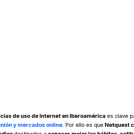
cias de uso de Internet en Iberoamérica
es clave pa
inión y mercados online
. Por ello es que
Netquest c
tudios
destinados a
conocer
mejor los hábitos, actit