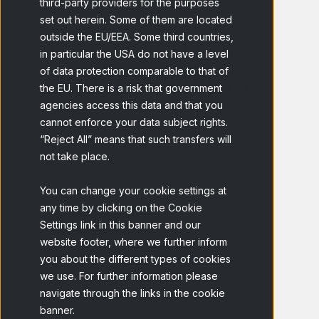
third-party providers for the purposes
set out herein. Some of them are located
outside the EU/EEA. Some third countries,
10 soluciones para
in particular the USA do not have a level
Brand Managers
of data protection comparable to that of
the EU. There is a risk that government
agencies access this data and that you
Conoce a tu consumidor y expande tu
cannot enforce your data subject rights.
“Reject All” means that such transfers will
marca con insights que impulsan
not take place.
decisiones estratégicas
You can change your cookie settings at
any time by clicking on the Cookie
Ver soluciones
Settings link in this banner and our
website footer, where we further inform
you about the different types of cookies
we use. For further information please
navigate through the links in the cookie
banner.