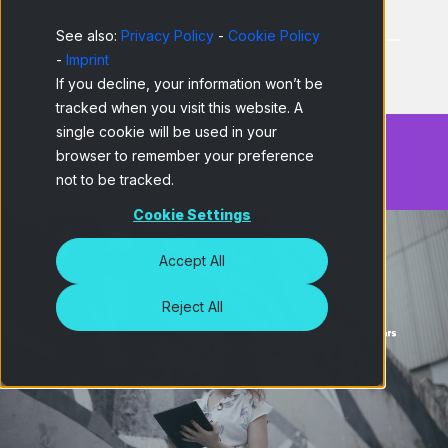
See also:
Privacy Policy
-
Cookie Policy
-
Imprint
If you decline, your information won’t be
tracked when you visit this website. A
single cookie will be used in your
browser to remember your preference
not to be tracked.
Cookie Settings
Accept All
Reject All