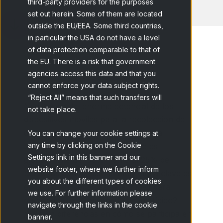
third-party providers for the purposes
set out herein. Some of them are located
outside the EU/EEA. Some third countries,
in particular the USA do not have a level
of data protection comparable to that of
the EU. There is a risk that government
agencies access this data and that you
Home
Blog
Data collection a...
cannot enforce your data subject rights.
“Reject All” means that such transfers will
Nadie duda del enorme potencial de los
not take place.
dispositivos móviles para la recolección de
datos. La penetración del móvil en la
You can change your cookie settings at
any time by clicking on the Cookie
población mundial se estima que es
Settings link in this banner and our
globalmente del 80% frente al 25% de
website footer, where we further inform
personas con acceso a Internet. La clave es
you about the different types of cookies
el 'cómo'. ¿Puede usarse el móvil para
we use. For further information please
responder un cuestionario online típico?
navigate through the links in the cookie
¿Existen diferencias en cómo se participa en
banner.