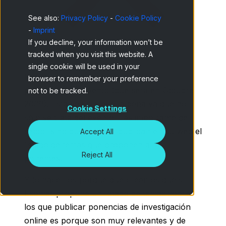
See also:
Privacy Policy
-
Cookie Policy
-
Imprint
If you decline, your information won’t be
tracked when you visit this website. A
single cookie will be used in your
Pocas veces anunciamos con tanto
browser to remember your preference
precedente un evento (que será en Octubre
not to be tracked.
2009). Esta vez merece la pena ya que no
Cookie Settings
sólo se trata del evento más importante del
sector sino que además publican en su web el
Accept All
listado de temas que proponen a los
Reject All
ponentes.
Y lo hacemos porque que creemos que si
Esomar propone un listado de temas sobre
los que publicar ponencias de investigación
online es porque son muy relevantes y de