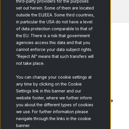
third-party providers for the purposes
set out herein. Some of them are located
outside the EU/EEA. Some third countries,
in particular the USA do not have a level
of data protection comparable to that of
the EU. There is a risk that government
agencies access this data and that you
cannot enforce your data subject rights.
Home
Blog
Más hogares con...
“Reject All” means that such transfers will
not take place.
El INE
publica
los datos de su encuesta de
equipamiento tecnológico de los hogares
You can change your cookie settings at
any time by clicking on the Cookie
españoles con datos muy relevantes:
Settings link in this banner and our
Uno de cada tres hogares dispone de
website footer, where we further inform
conexión de banda ancha para conectarse
you about the different types of cookies
a la Red, en total unos 6 millones de
we use. For further information please
viviendas tienen conexión a internet en
navigate through the links in the cookie
España.
banner.