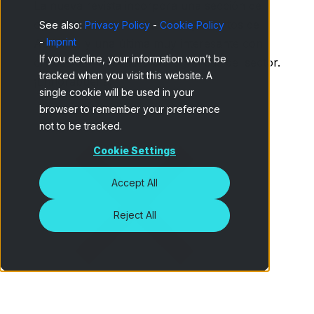
La nueva revista incorpora una sección de
opinión, una de asociaciones y eventos de
See also:
Privacy Policy
-
Cookie Policy
-
Imprint
Aedemo, y una última muy interesante con
If you decline, your information won’t be
críticas de novedades bibliográficas del sector.
tracked when you visit this website. A
¡Enhorabuena!
single cookie will be used in your
browser to remember your preference
not to be tracked.
Cookie Settings
Accept All
Reject All