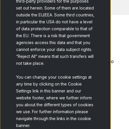
third-party providers for the purposes
set out herein. Some of them are located
outside the EU/EEA. Some third countries,
in particular the USA do not have a level
of data protection comparable to that of
the EU. There is a risk that government
agencies access this data and that you
Home
Blog
Nuevo diseño de la...
cannot enforce your data subject rights.
“Reject All” means that such transfers will
Hoy llega a nuestras manos el último número
not take place.
de la revista Investigación y Marketing de
Aedemo
. Queremos felicitar al equipo de
You can change your cookie settings at
any time by clicking on the Cookie
redacción por el cambio de diseño y la
Settings link in this banner and our
incorporación de nuevos contenidos.
website footer, where we further inform
La revista de este mes está dedicada a las
you about the different types of cookies
nuevas tecnologías y el cambio social, con
we use. For further information please
artículos sobre redes sociales, escenarios
navigate through the links in the cookie
virtuales, tendencias, etc.
banner.