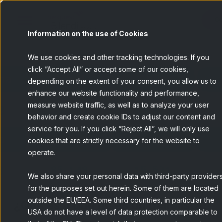
Co
Information on the use of Cookies
BACK
We use cookies and other tracking technologies. If you
click “Accept All” or accept some of our cookies,
depending on the extent of your consent, you allow us to
enhance our website functionality and performance,
measure website traffic, as well as to analyze your user
behavior and create cookie IDs to adjust our content and
service for you. If you click “Reject All”, we will only use
cookies that are strictly necessary for the website to
operate.
We also share your personal data with third-party provider
for the purposes set out herein. Some of them are located
outside the EU/EEA. Some third countries, in particular the
¿Qué es y qué no es un panelista?
USA do not have a level of data protection comparable to