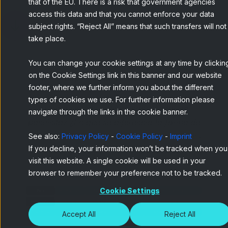
that of the EU. There is a risk that government agencies
access this data and that you cannot enforce your data
subject rights. “Reject All” means that such transfers will not
take place.
You can change your cookie settings at any time by clickin
on the Cookie Settings link in this banner and our website
Home
Blog
¿Qué es y qué no es...
footer, where we further inform you about the different
types of cookies we use. For further information please
¿Cómo se convierte un consumidor en
navigate through the links in the cookie banner.
panelista? ¿En qué se diferencia la forma de
captar de Netquest del resto de proveedores
See also:
Privacy Policy
-
Cookie Policy
-
Imprint
If you decline, your information won’t be tracked when you
de panel? ¿Cómo es un panelista?
visit this website. A single cookie will be used in your
browser to remember your preference not to be tracked.
Cookie Settings
Accept All
Reject All