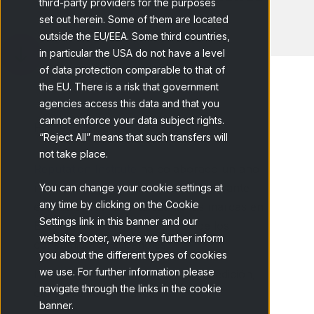
third-party providers for the purposes
set out herein. Some of them are located
outside the EU/EEA. Some third countries,
in particular the USA do not have a level
of data protection comparable to that of
the EU. There is a risk that government
agencies access this data and that you
cannot enforce your data subject rights.
Home
Blog
Superbrands:...
“Reject All” means that such transfers will
not take place.
Reputation Institute
ha colaborado un año
más con
Superbrands
en un interesante
You can change your cookie settings at
any time by clicking on the Cookie
estudio sobre la fortaleza de las marcas en
Settings link in this banner and our
España, a través de la opinión de los
website footer, where we further inform
consumidores españoles.
you about the different types of cookies
we use. For further information please
La metodología empleada en esta edición,
navigate through the links in the cookie
constaba de tres fases:
banner.