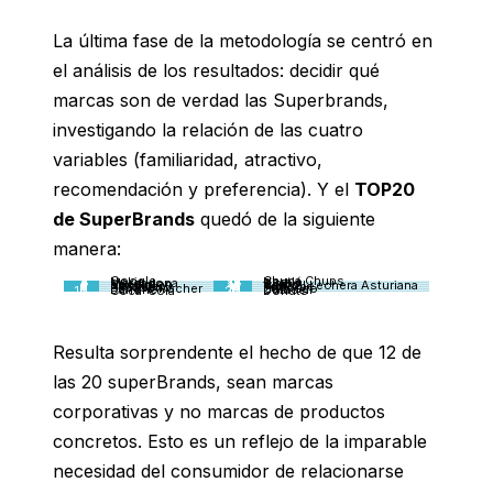
La última fase de la metodología se centró en
el análisis de los resultados: decidir qué
marcas son de verdad las Superbrands,
investigando la relación de las cuatro
variables (familiaridad, atractivo,
recomendación y preferencia). Y el
TOP20
de SuperBrands
quedó de la siguiente
manera:
1
Google
11
Chupa Chups
2
Nokia
12
Nestlé
3
Mercadona
13
Bimbo
4
Decathlon
14
Sony
5
Nocilla
15
Central Lechera Asturiana
6
Nescafé
16
YouTube
7
El Caserío
17
Frigo
8
Ferrero Rocher
18
Cola Cao
9
Danone
19
Duracell
10
Coca-Cola
20
Donuts
Resulta sorprendente el hecho de que 12 de
las 20 superBrands, sean marcas
corporativas y no marcas de productos
concretos. Esto es un reflejo de la imparable
necesidad del consumidor de relacionarse