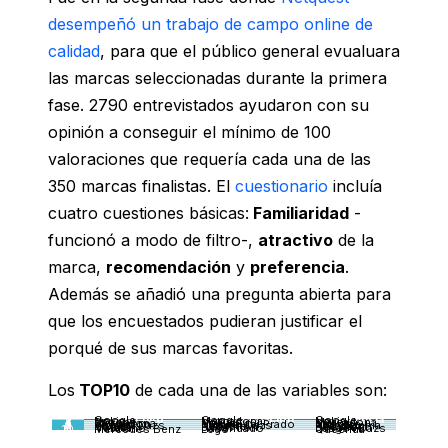
desempeñó un trabajo de campo online de
calidad
, para que el público general evualuara
las marcas seleccionadas durante la primera
fase. 2790 entrevistados ayudaron con su
opinión a conseguir el mínimo de 100
valoraciones que requería cada una de las
350 marcas finalistas. El
cuestionario
incluía
cuatro cuestiones básicas:
Familiaridad
-
funcionó a modo de filtro-,
atractivo
de la
marca,
recomendación
y
preferencia
.
Además se añadió una pregunta abierta para
que los encuestados pudieran justificar el
porqué de sus marcas favoritas.
Los
TOP10
de cada una de las variables son:
Atractivo
Recomendación
Preferencia
1
Google
Google
Google
2
Nokia
Mercadona
Nokia
3
Danone
Nokia
Mercadona
4
Mercadona
Sugus
Sugus
5
Decathlon
Museo del Prado
Nescafé
6
Häagen Dazs
Häagen Dazs
Philadelphia
7
Sugus
Nescafé
Nocilla
8
Nocilla
Decathlon
Decathlon
9
Matutano
Hacendado
Häagen Dazs
10
Mercedes Benz
Lego
Quechua