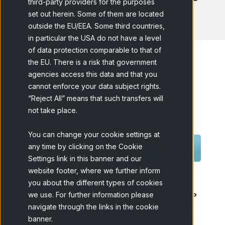
third-party providers for the purposes
set out herein. Some of them are located
outside the EU/EEA. Some third countries,
in particular the USA do not have a level
of data protection comparable to that of
the EU. There is a risk that government
agencies access this data and that you
cannot enforce your data subject rights.
Home
Blog
Una Experiencia 10...
“Reject All” means that such transfers will
not take place.
You can change your cookie settings at
any time by clicking on the Cookie
Settings link in this banner and our
website footer, where we further inform
you about the different types of cookies
we use. For further information please
Siguiendo con la
celebración
de nuestro
10º
navigate through the links in the cookie
aniversario
, hemos creado un
microsite
banner.
para dar a conocer mejor nuestra
historia
y