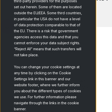
third-party providers for the purposes
2017
set out herein. Some of them are located
outside the EU/EEA. Some third countries,
in particular the USA do not have a level
of data protection comparable to that of
the EU. There is a risk that government
agencies access this data and that you
cannot enforce your data subject rights.
“Reject All” means that such transfers will
Home
Blog
Congreso anual...
not take place.
You can change your cookie settings at
El sector del Market Research británico
any time by clicking on the Cookie
celebra su cita anual en el mes de marzo. A
Settings link in this banner and our
escasos metros del emblemático Tower
website footer, where we further inform
Bridge, la Market Research Society (MRS)
you about the different types of cookies
reúne cada año a la flor y nata de la
we use. For further information please
profesión insular.
navigate through the links in the cookie
banner.
El mercado de la Investigación de Mercados