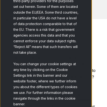
third-party providers for the purposes
set out herein. Some of them are located
outside the EU/EEA. Some third countries,
in particular the USA do not have a level
of data protection comparable to that of
the EU. There is a risk that government
agencies access this data and that you
cannot enforce your data subject rights.
Home
Blog
La nueva era de la...
“Reject All” means that such transfers will
not take place.
Para los que nos encontramos en el mundo
del
Marketing
, es muy común escuchar la
You can change your cookie settings at
any time by clicking on the Cookie
palabra “
segmentación
” pero ¿Te has puesto
Settings link in this banner and our
a pensar si en realidad sabes lo que significa?
website footer, where we further inform
aquí te lo explicamos.
you about the different types of cookies
we use. For further information please
La segmentación podemos entenderla como
navigate through the links in the cookie
el
proceso de dividir el mercado de
clientes
banner.
potenciales
en diferentes grupos y segmentos