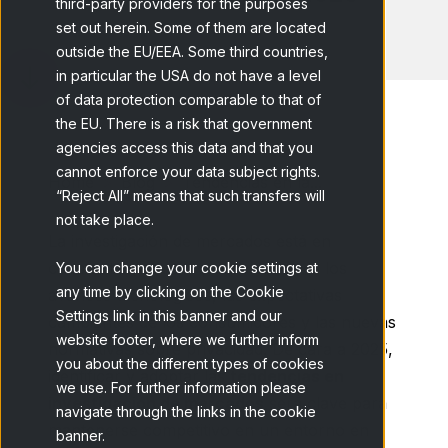
third-party providers for the purposes
set out herein. Some of them are located
outside the EU/EEA. Some third countries,
in particular the USA do not have a level
of data protection comparable to that of
the EU. There is a risk that government
agencies access this data and that you
cannot enforce your data subject rights.
Home
Blog
Tendencias en la...
“Reject All” means that such transfers will
not take place.
La investigación de mercados está en
constante evolución, impulsada por los
You can change your cookie settings at
any time by clicking on the Cookie
avances tecnológicos, las expectativas
Settings link in this banner and our
cambiantes de los consumidores y las nuevas
website footer, where we further inform
normativas sobre privacidad. De cara a 2025,
you about the different types of cookies
identificar y adoptar las
tendencias en
we use. For further information please
investigación de mercados
será clave para
navigate through the links in the cookie
mantenerse competitivo en un entorno en
banner.