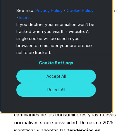
rápida transformación. Aquí exploramos las
principales tendencias que marcarán el futuro
See also:
Privacy Policy
-
Cookie Policy
-
Imprint
del sector y cómo aprovecharlas para
If you decline, your information won’t be
obtener insights más valiosos.
tracked when you visit this website. A
single cookie will be used in your
browser to remember your preference
Tendencias En Investigación
not to be tracked.
De Mercados Para 2025:
Cookie Settings
Innovación Y Ética En Un
Accept All
Nuevo Panorama
Reject All
La investigación de mercados está en
constante evolución, impulsada por los
avances tecnológicos, las expectativas
cambiantes de los consumidores y las nuevas
normativas sobre privacidad. De cara a 2025,
identificar y adoptar las
tendencias en