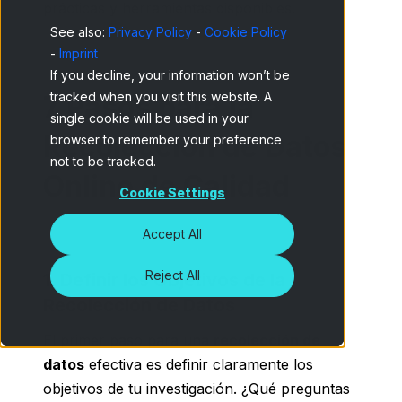
prácticas y herramientas disponibles.
See also:
Privacy Policy
-
Cookie Policy
-
Imprint
If you decline, your information won’t be
tracked when you visit this website. A
7 Pasos para la
single cookie will be used in your
Recolección de Datos
browser to remember your preference
not to be tracked.
Online de Calidad
Cookie Settings
Accept All
Reject All
1. Definir los Objetivos de la
Recolección de Datos
El primer paso para una
recolección de
datos
efectiva es definir claramente los
objetivos de tu investigación. ¿Qué preguntas