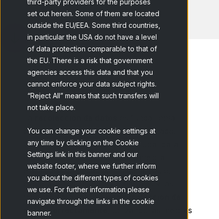
third-party providers for the purposes
set out herein. Some of them are located
outside the EU/EEA. Some third countries,
in particular the USA do not have a level
of data protection comparable to that of
the EU. There is a risk that government
agencies access this data and that you
cannot enforce your data subject rights.
Home
Blog
7 pasos a seguir...
“Reject All” means that such transfers will
not take place.
La
recolección de datos
es fundamental
para cualquier investigación de mercado.
You can change your cookie settings at
any time by clicking on the Cookie
Obtener
datos de calidad
es crucial para
Settings link in this banner and our
tomar decisiones informadas y mejorar
website footer, where we further inform
estrategias de negocio. En este artículo,
you about the different types of cookies
exploraremos los pasos esenciales y las
we use. For further information please
técnicas para realizar una
recolección de
navigate through the links in the cookie
datos correctamente
, utilizando las mejores
banner.