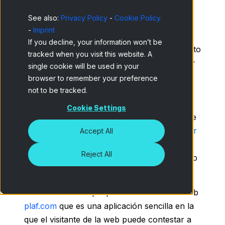
See also:
Privacy Policy
-
Cookie Policy
-
Imprint
If you decline, your information won’t be
¿Cuánto cuesta de media un menú? ¿y cuánto
tracked when you visit this website. A
se gasta de media el ciudadano en móvil? ¿y
single cookie will be used in your
en hipoteca?
browser to remember your preference
Las respuestas a preguntas como ésta
not to be tracked.
podemos encontrarlas por dos vías: 1)
Cookie Settings
accediendo a la web del Instituto Nacional de
Estadística y buscando los
gastos medios por
Accept All
persona
(y haciendo algún que otro calculo
Reject All
más) ó 2) haciendo encuestas y preguntando
al ciudadano.
Esto último es lo que pretende la curiosa web
plaf.com
que es una aplicación sencilla en la
que el visitante de la web puede contestar a