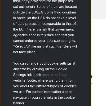
third-party providers for the purposes
set out herein. Some of them are located
outside the EU/EEA. Some third countries,
in particular the USA do not have a level
of data protection comparable to that of
the EU. There is a risk that government
agencies access this data and that you
cannot enforce your data subject rights.
Home
Blog
¿Encuestas en panel...
“Reject All” means that such transfers will
not take place.
En un reciente
post, Víctor Gil
, de La
Coctelera, comenta el modelo de negocio de
You can change your cookie settings at
any time by clicking on the Cookie
Vizu Answers
una red de sites que ofrecen
Settings link in this banner and our
espacio donde ubicar encuestas online y que
website footer, where we further inform
recientemente ha logrado
levantar casi 3M$
.
you about the different types of cookies
we use. For further information please
navigate through the links in the cookie
banner.