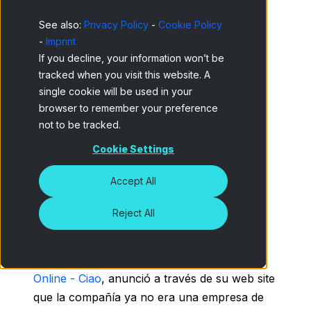
See also:
Privacy Policy
-
Cookie Policy
-
Imprint
If you decline, your information won’t be
tracked when you visit this website. A
single cookie will be used in your
browser to remember your preference
not to be tracked.
Cookie Settings
¿Es válido la que propone Vizu Answers
Accept All
como método para llevar a cabo encuestas
online? En términos generales diríamos que
Reject All
sí, pero con matices. Precisamente, hace
apenas unos pocos meses, Keith Price,
vicepresidente de marketing de
Greenfield
Online - Ciao
, anunció a través de su web site
que la compañía ya no era una empresa de