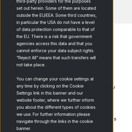
third-party providers for the purposes
set out herein. Some of them are located
outside the EU/EEA. Some third countries,
in particular the USA do not have a level
of data protection comparable to that of
the EU. There is a risk that government
agencies access this data and that you
cannot enforce your data subject rights.
Home
Blog
Gapminder: Gráficos...
“Reject All” means that such transfers will
not take place.
Gapminder
es una organización no
gubernamental sueca cuyo fin es promover
You can change your cookie settings at
any time by clicking on the Cookie
el desarrollo global, analizando estadísticas y
Settings link in this banner and our
cualquier otra información global mediante
website footer, where we further inform
software libre. Su director Hans Rosling
you about the different types of cookies
fascinó al mundo con una
conferencia
en
we use. For further information please
TED en la que mostró con gráficos dinámicos
navigate through the links in the cookie
como evolucionan los países en términos de
banner.