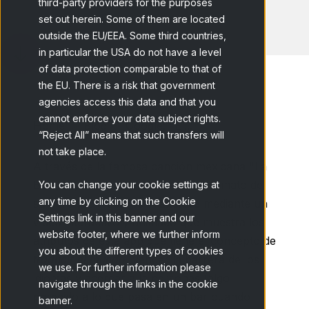
third-party providers for the purposes
set out herein. Some of them are located
outside the EU/EEA. Some third countries,
in particular the USA do not have a level
of data protection comparable to that of
the EU. There is a risk that government
agencies access this data and that you
cannot enforce your data subject rights.
Home
Blog
Google: "El...
“Reject All” means that such transfers will
not take place.
A través de la famosa canción mexicana "La
Bamba",
Google
lanzó el nuevo formato de
You can change your cookie settings at
any time by clicking on the Cookie
su
aplicación
Google Translate
mediante un
Settings link in this banner and our
vídeo interactivo y animado que muestra los
website footer, where we further inform
atributos de esta app que tiene el concepto de
you about the different types of cookies
traducir el mundo
, vencer la barrera de los
we use. For further information please
idiomas y acercar a la personas (algo
navigate through the links in the cookie
parecido a lo que pasa en un bar cuando
banner.