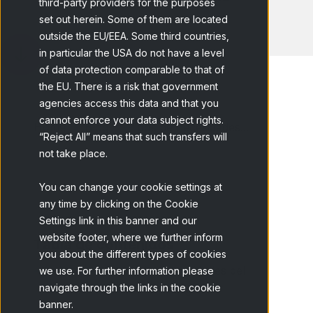
third-party providers for the purposes
set out herein. Some of them are located
outside the EU/EEA. Some third countries,
in particular the USA do not have a level
of data protection comparable to that of
the EU. There is a risk that government
agencies access this data and that you
cannot enforce your data subject rights.
Home
Blog
Tipos de necesidades...
“Reject All” means that such transfers will
not take place.
You can change your cookie settings at
any time by clicking on the Cookie
Settings link in this banner and our
website footer, where we further inform
Tabla de contenidos
you about the different types of cookies
Comprendiendo las necesidades del
we use. For further information please
navigate through the links in the cookie
consumidor en marketing
banner.