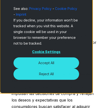
Clasificación de los tipos de necesidades
del consumidor
See also:
Privacy Policy
-
Cookie Policy
-
Imprint
La pirámide de Maslow aplicada al
If you decline, your information won’t be
comportamiento del consumidor
tracked when you visit this website. A
single cookie will be used in your
Estrategias de marketing para satisfacer
browser to remember your preference
las diferentes necesidades del consumidor
not to be tracked.
Cookie Settings
Accept All
En el marketing, entender las
necesidades
Reject All
del consumidor
es esencial para diseñar
estrategias efectivas. Estas necesidades
impulsan las decisiones de compra y reflejan
los deseos y expectativas que los
consumidores buscan satisfacer al adquirir