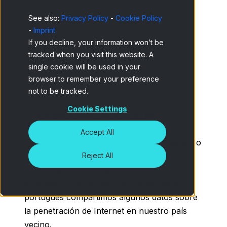
See also:
Privacy Policy
-
Cookie Policy
-
Imprint
If you decline, your information won’t be
tracked when you visit this website. A
single cookie will be used in your
browser to remember your preference
not to be tracked.
Cookie Settings
Esta semana asistimos al congreso
Ecommarketing Lisboa
y vimos como el
Accept All
comercio electrónico en Portugal va ganando
protagonismo junto a grandes y ya
Reject All
consolidadas empresas en el sector. Para
entender un poco mejor el mundo digital
portugués compartimos algunos datos sobre
la penetración de Internet en nuestro país
vecino.