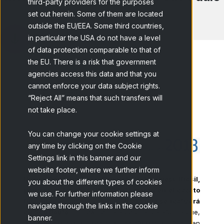
third-party providers for the purposes
set out herein. Some of them are located
outside the EU/EEA. Some third countries,
in particular the USA do not have a level
of data protection comparable to that of
the EU. There is a risk that government
agencies access this data and that you
cannot enforce your data subject rights.
Home
Blog
La innovación en...
“Reject All” means that such transfers will
not take place.
You can change your cookie settings at
any time by clicking on the Cookie
Settings link in this banner and our
website footer, where we further inform
Bruno Paro,
Director General de Netquest Brasil,
you about the different types of cookies
participará los días 25 y 26 de marzo en el evento
we use. For further information please
Insight Innovation Exchange
(IIeX) que se realizará
navigate through the links in the cookie
en São Paulo
. El #IIeX se trata de una plataforma que,
banner.
a través de mesas redondas, conferencias, foros en