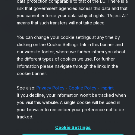
data protection comparable to that of the EU. There is a
risk that government agencies access this data and that
you cannot enforce your data subject rights. “Reject All”
means that such transfers will not take place.
You can change your cookie settings at any time by
clicking on the Cookie Settings link in this banner and
our website footer, where we further inform you about
Home
Blog
ESOMAR Latin...
the different types of cookies we use. For further
information please navigate through the links in the
La semana pasada se celebró en Buenos
cookie banner.
Aires el evento “
ESOMAR Latin America 2014:
See also:
Privacy Policy
-
Cookie Policy
-
Imprint
Accelerating Growth
”, principal evento de
If you decline, your information won’t be tracked when
ESOMAR en la región latina. Durante este
you visit this website. A single cookie will be used in
evento, punto de encuentro imprescindible de
your browser to remember your preference not to be
la industria de investigación en mercados de
tracked.
habla hispana y portuguesa, profesionales de
Cookie Settings
diversos países de la región compartieron