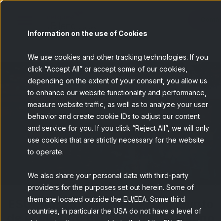
Contá
Information on the use of Cookies
BACK
We use cookies and other tracking technologies. If you
click “Accept All” or accept some of our cookies,
depending on the extent of your consent, you allow us
to enhance our website functionality and performance,
measure website traffic, as well as to analyze your user
behavior and create cookie IDs to adjust our content
and service for you. If you click “Reject All”, we will only
use cookies that are strictly necessary for the website
to operate.
We also share your personal data with third-party
providers for the purposes set out herein. Some of
them are located outside the EU/EEA. Some third
ESOMAR Latin America 2014, punto
countries, in particular the USA do not have a level of
de encuentro del investigador latino