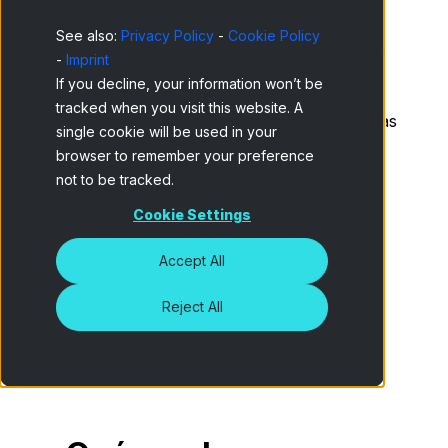
encuestas de mercado
See also:
Privacy Policy
-
Cookie Policy
¿Cómo diseñar una encuesta académica
-
Imprint
válida y confiable?
If you decline, your information won’t be
tracked when you visit this website. A
Recomendaciones para aplicar encuestas
single cookie will be used in your
en estudios universitarios
browser to remember your preference
not to be tracked.
Fuentes de datos para encuestas
Cookie Settings
académicas: ¿cuándo usar un panel
online como el de Netquest?
Accept All
Ética y consentimiento en encuestas
Reject All
académicas