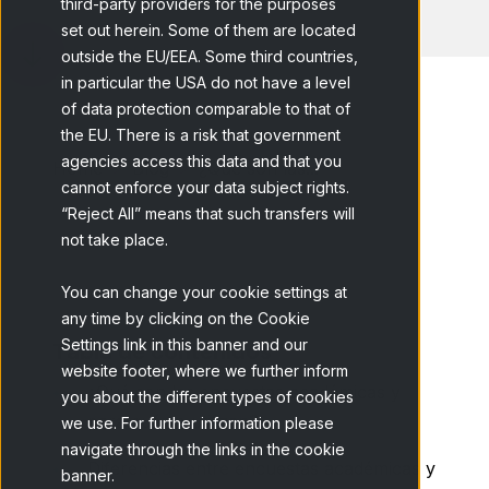
third-party providers for the purposes
set out herein. Some of them are located
outside the EU/EEA. Some third countries,
in particular the USA do not have a level
of data protection comparable to that of
the EU. There is a risk that government
agencies access this data and that you
Home
Blog
¿Qué son las...
cannot enforce your data subject rights.
“Reject All” means that such transfers will
not take place.
You can change your cookie settings at
any time by clicking on the Cookie
Settings link in this banner and our
Tabla de contenidos
website footer, where we further inform
¿Qué son las encuestas académicas y
you about the different types of cookies
para qué se utilizan?
we use. For further information please
navigate through the links in the cookie
Diferencias entre encuestas académicas y
banner.