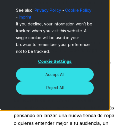
Influencia de la moda sostenible en el
mercado de ropa
See also:
Privacy Policy
-
Cookie Policy
-
Imprint
Estrategias de posicionamiento para
If you decline, your information won’t be
tiendas de ropa
tracked when you visit this website. A
single cookie will be used in your
Cómo Netquest puede ayudar en la
browser to remember your preference
investigación del mercado de ropa
not to be tracked.
Cookie Settings
Soluciones de Netquest para estudios de
Accept All
Reject All
La industria de la moda es una de las más
competitivas y cambiantes del mundo. Si estás
pensando en lanzar una nueva tienda de ropa
o quieres entender mejor a tu audiencia, un