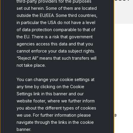
third-party providers for the purposes
set out herein. Some of them are located
outside the EU/EEA. Some third countries,
in particular the USA do not have a level
of data protection comparable to that of
the EU. There is a risk that government
agencies access this data and that you
cannot enforce your data subject rights.
Home
Blog
¿Qué necesitas...
“Reject All” means that such transfers will
not take place.
You can change your cookie settings at
any time by clicking on the Cookie
Settings link in this banner and our
website footer, where we further inform
Tabla de contenidos
you about the different types of cookies
Dinámicas de consumo en el mercado de
we use. For further information please
navigate through the links in the cookie
ropa
banner.