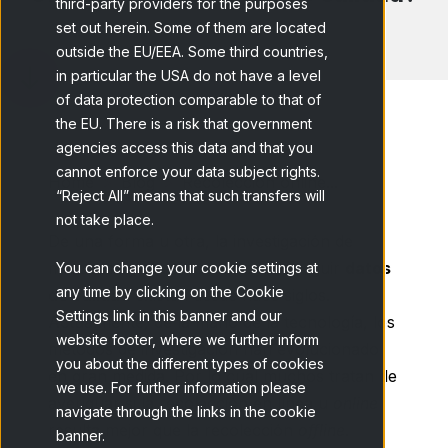
third-party providers for the purposes
set out herein. Some of them are located
outside the EU/EEA. Some third countries,
in particular the USA do not have a level
of data protection comparable to that of
the EU. There is a risk that government
agencies access this data and that you
cannot enforce your data subject rights.
Home
Blog
Recolección online...
“Reject All” means that such transfers will
not take place.
De una forma u otra, la investigación de
mercados y el esfuerzo por conseguir
datos
You can change your cookie settings at
any time by clicking on the Cookie
de calidad
existen desde hace siglos.
Settings link in this banner and our
Actualmente, de la mano de la tecnología, los
website footer, where we further inform
métodos de investigación han evolucionado
you about the different types of cookies
en gran medida. Por lo cual muchos tratan de
we use. For further information please
averiguar si la recolección en línea u
online
navigate through the links in the cookie
resulta mejor que la recolección
offline
.
banner.