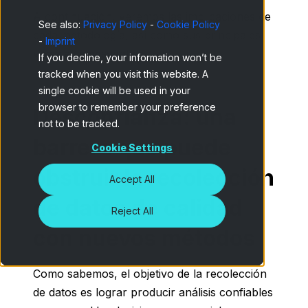
A continuación, veremos las implicaciones de
See also:
Privacy Policy
-
Cookie Policy
cada metodología, así como sus principales
-
Imprint
ventajas y desventajas.
If you decline, your information won’t be
tracked when you visit this website. A
single cookie will be used in your
browser to remember your preference
Desconfianza: una
not to be tracked.
barrera que puede
Cookie Settings
obstruir la recolección
Accept All
de datos de calidad
Reject All
con nuevos métodos
Como sabemos, el objetivo de la recolección
de datos es lograr producir análisis confiables