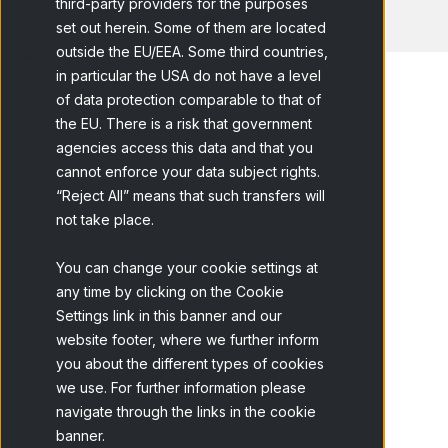
third-party providers for the purposes
set out herein. Some of them are located
outside the EU/EEA. Some third countries,
in particular the USA do not have a level
of data protection comparable to that of
the EU. There is a risk that government
agencies access this data and that you
Home
Blog
Agência de pesquisa...
cannot enforce your data subject rights.
“Reject All” means that such transfers will
not take place.
You can change your cookie settings at
any time by clicking on the Cookie
Settings link in this banner and our
Índice
website footer, where we further inform
Por que escolher nossa agência de
you about the different types of cookies
pesquisa de mercado?
we use. For further information please
navigate through the links in the cookie
Serviços de pesquisa de mercado
banner.