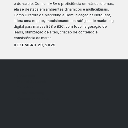
e de varejo. Com um MBA e proficiência em vários idiomas,
ela se destaca em ambientes dinâmicos e multiculturais.
Como Diretora de Marketing e Comunicação na Netquest,
lidera uma equipe, impulsionando estratégias de marketing
digital para marcas B2B e B2C, com foco na geração de
leads, otimização de sites, criação de conteúdo e
consistência da marca.
DEZEMBRO 29, 2025
Behavioral
Market Research
Sampling
Audio-matching
Consumer Insights