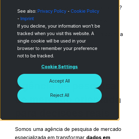
Para que tipo de empresas trabalhamos?
See also:
Privacy Policy
-
Cookie Policy
-
Imprint
Como trabalhamos: nosso processo
If you decline, your information won’t be
tracked when you visit this website. A
Benefícios de trabalhar com uma agência
single cookie will be used in your
especializada
browser to remember your preference
not to be tracked.
Cookie Settings
Accept All
Agência de pesquisa
Reject All
de mercado orientada
para decisões reais
Somos uma agência de pesquisa de mercado
especializada em transformar
dados em