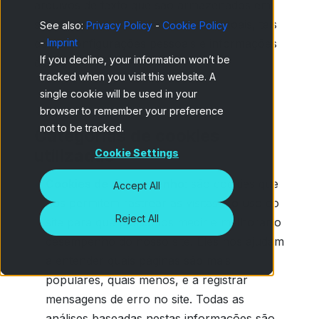
arquivos de texto que são armazenados em
seu dispositivo e contêm dados pessoais, tais
See also:
Privacy Policy
-
Cookie Policy
como configurações pessoais e informações
-
Imprint
If you decline, your information won’t be
de login.
tracked when you visit this website. A
single cookie will be used in your
browser to remember your preference
not to be tracked.
Categorias de cookies
utilizadas
Cookie Settings
Cookies de desempenho
: são cookies que
Accept All
nos permitem rastrear as visitas e o uso do
Reject All
site para que possamos medir e melhorar o
desempenho do nosso site. Eles nos ajudam
a entender quais páginas são mais
populares, quais menos, e a registrar
mensagens de erro no site. Todas as
análises baseadas nestas informações são