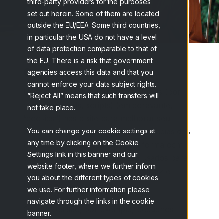
third-party providers for the purposes
set out herein. Some of them are located
outside the EU/EEA. Some third countries,
in particular the USA do not have a level
of data protection comparable to that of
the EU. There is a risk that government
O que são cookies
?
agencies access this data and that you
cannot enforce your data subject rights.
Usamos cookies e outras tecnologias (por
“Reject All” means that such transfers will
exemplo, pixels, scripts) (em doravante,
not take place.
“cookies”) neste site para melhorar seu
desempenho e melhorar as experiências dos
You can change your cookie settings at
any time by clicking on the Cookie
usuários. Esta política explica a forma com
Settings link in this banner and our
que o fazemos. Os cookies são usados ​​para
website footer, where we further inform
tornar nosso site mais intuitivo, eficaz e
you about the different types of cookies
seguro.
we use. For further information please
navigate through the links in the cookie
Os cookies são, por exemplo, pequenos
banner.