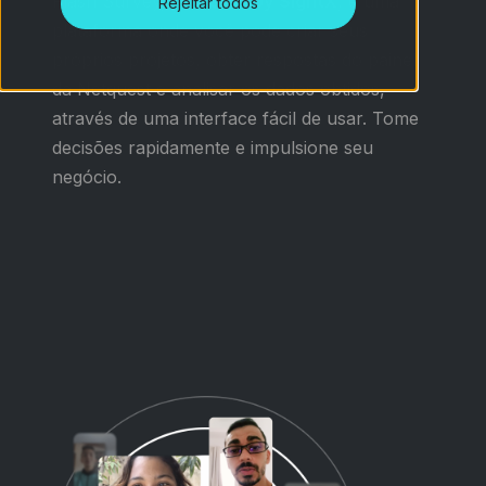
Flash Survey,
powered by SightX
, é uma
Rejeitar todos
plataforma onde você pode criar seus
próprios projetos, obter respostas do painel
da Netquest e analisar os dados obtidos,
através de uma interface fácil de usar. Tome
decisões rapidamente e impulsione seu
negócio.