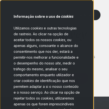
Contate-nos
Informação sobre o uso de
cookies
Utilizamos
Flash Survey
cookies
e outras tecnologias
de rastreio. Ao clicar na opção de
aceitar todos os nossos
cookies
, ou
apenas alguns, consoante o alcance do
Uma plataforma de pesquisas self-service
consentimento que nos der, estará a
para acesso instantâneo aos nossos painéis
permitir-nos melhorar a funcionalidade e
de consumidores.
o desempenho do nosso
site
, medir o
tráfego do mesmo, analisar o seu
comportamento enquanto utilizador e
Solicitar uma demonstração
criar
cookies
de identificação que nos
permitem adaptar a si o nosso conteúdo
e o nosso serviço. Ao clicar na opção de
rejeitar todos os
cookies
, utilizaremos
apenas os que forem imprescindíveis