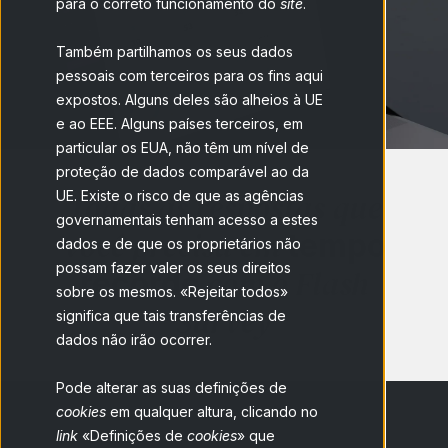
para o correto funcionamento do
site
.
Também partilhamos os seus dados
pessoais com terceiros para os fins aqui
expostos. Alguns deles são alheios à UE
e ao EEE. Alguns países terceiros, em
particular os EUA, não têm um nível de
proteção de dados comparável ao da
Todas as respostas que
UE. Existe o risco de que as agências
governamentais tenham acesso a estes
você precisa em
tempo
dados e de que os proprietários não
possam fazer valer os seus direitos
com o Flash
recorde
sobre os mesmos. «Rejeitar todos»
Survey
significa que tais transferências de
dados não irão ocorrer.
Pode alterar as suas definições de
cookies
em qualquer altura, clicando no
link
«Definições de
cookies
» que