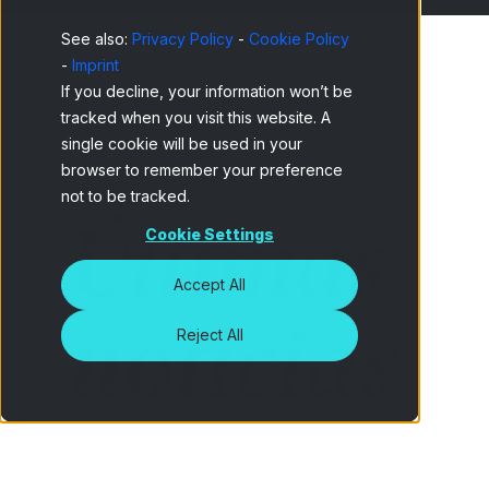
See also:
Privacy Policy
-
Cookie Policy
-
Imprint
If you decline, your information won’t be
Home
Blog de Netquest
tracked when you visit this website. A
single cookie will be used in your
browser to remember your preference
not to be tracked.
Últimas
Cookie Settings
Accept All
noticias
Reject All