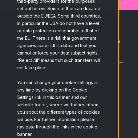
third-party providers for the purposes
set out herein. Some of them are located
outside the EU/EEA. Some third countries,
in particular the USA do not have a level
Suscríbete a nuestro blog y
of data protection comparable to that of
recibe las últimas novedades.
the EU. There is a risk that government
agencies access this data and that you
cannot enforce your data subject rights.
Email
*
“Reject All” means that such transfers will
not take place.
He leído y acepto la
Política de
You can change your cookie settings at
privacidad
de Netquest y entiendo que
any time by clicking on the Cookie
puedo darme de baja en cualquier
Settings link in this banner and our
momento.
*
website footer, where we further inform
you about the different types of cookies
we use. For further information please
navigate through the links in the cookie
banner.