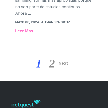
sampling, son las más apropiadas porque
no son parte de estudios continuos.
Ahora ...
MAYO 08, 2024
| ALEJANDRA ORTIZ
Leer Más
1
2
Next