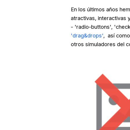
En los últimos años hem
atractivas, interactiva
- 'radio-buttons', 'chec
'drag&drops'
, así como
otros simuladores del 