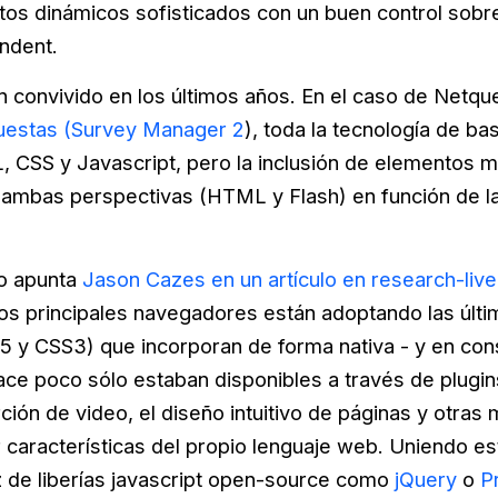
tos dinámicos sofisticados con un buen control sobre 
ondent.
convivido en los últimos años. En el caso de Netque
uestas (Survey Manager 2
), toda la tecnología de b
CSS y Javascript, pero la inclusión de elementos mu
 ambas perspectivas (HTML y Flash) en función de 
o apunta
Jason Cazes en un artículo en research-liv
os principales navegadores están adoptando las últi
y CSS3) que incorporan de forma nativa - y en cons
ace poco sólo estaban disponibles a través de plugin
ción de video, el diseño intuitivo de páginas y otras
 características del propio lenguaje web. Uniendo es
z de liberías javascript open-source como
jQuery
o
P