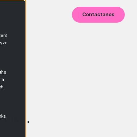
Blog
Contáctanos
tent
lyze
 the
 a
ch
r is...
nks