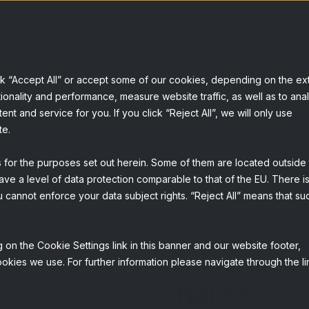
Servicios
Soluciones
Sobre Netquest
Knowledge base
ck “Accept All” or accept some of our cookies, depending on the ex
ionality and performance, measure website traffic, as well as to ana
t and service for you. If you click “Reject All”, we will only use
te.
s for the purposes set out herein. Some of them are located outside
ave a level of data protection comparable to that of the EU. There is
 cannot enforce your data subject rights. “Reject All” means that su
 on the Cookie Settings link in this banner and our website footer,
And the winne
okies we use. For further information please navigate through the li
HTML5?