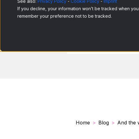
See also:
Privacy Policy
-
Cookie Policy
-
Imprint
If you decline, your information won’t be tracked when you v
remember your preference not to be tracked.
Home
Blog
And the w