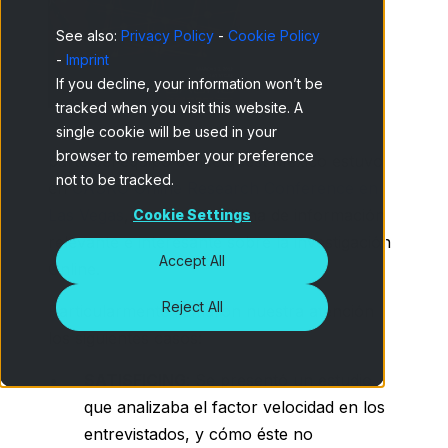
See also:
Privacy Policy
-
Cookie Policy
-
Imprint
If you decline, your information won’t be
tracked when you visit this website. A
single cookie will be used in your
browser to remember your preference
parte del equipo de Netquest México estuvo
not to be tracked.
en
CASRO Online Research Conference en
Las Vegas
, conferencia llena de información
Cookie Settings
relevante e interesante sobre la investigación
Accept All
Online.
Reject All
Particularmente llamaron nuestra atención
los siguientes casos:
SATISFICING
: Se presentó un estudio
que analizaba el factor velocidad en los
entrevistados, y cómo éste no