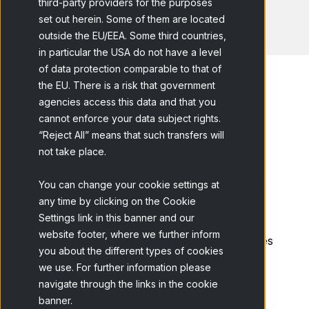
third-party providers for the purposes
set out herein. Some of them are located
outside the EU/EEA. Some third countries,
in particular the USA do not have a level
of data protection comparable to that of
the EU. There is a risk that government
agencies access this data and that you
cannot enforce your data subject rights.
Home
Blog
Cápsula 7: Programac...
“Reject All” means that such transfers will
not take place.
Ya hemos visto cómo podemos
diseñar un
experimento Conjoint
. Debemos abordar el
You can change your cookie settings at
any time by clicking on the Cookie
siguiente paso: transformar el diseño en un
Settings link in this banner and our
cuestionario online que nos permita
website footer, where we further inform
registrarlas preferencias de los consumidores
you about the different types of cookies
de forma fiable. Veamos cómo podemos
we use. For further information please
lograrlo.
navigate through the links in the cookie
banner.