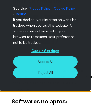
Tipos de software
See also:
Privacy Policy
-
Cookie Policy
-
Imprint
If you decline, your information won’t be
tracked when you visit this website. A
single cookie will be used in your
browser to remember your preference
not to be tracked.
Cookie Settings
Accept All
Para programar un cuestionario Conjoint
Reject All
necesitamos un software de encuestas online.
Podemos clasificar los softwares en 3
categorías.
Softwares no aptos
: