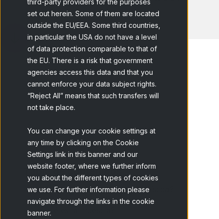
third-party providers for the purposes
set out herein. Some of them are located
outside the EU/EEA. Some third countries,
in particular the USA do not have a level
of data protection comparable to that of
the EU. There is a risk that government
agencies access this data and that you
cannot enforce your data subject rights.
Home
Blog
¿Cúal es la...
“Reject All” means that such transfers will
not take place.
You can change your cookie settings at
any time by clicking on the Cookie
Settings link in this banner and our
website footer, where we further inform
Tabla de contenidos
you about the different types of cookies
¿Qué es la población en estadística?
we use. For further information please
navigate through the links in the cookie
¿Qué es la muestra?
banner.