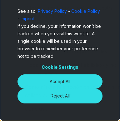
Diferencia entre población y muestra:
See also:
Privacy Policy
-
Cookie Policy
tabla comparativa
-
Imprint
If you decline, your information won’t be
¿Por qué no estudiar siempre la
tracked when you visit this website. A
población completa?
single cookie will be used in your
browser to remember your preference
Qué es una muestra representativa
not to be tracked.
Tipos de muestreo: probabilístico y no
Cookie Settings
probabilístico
Accept All
Cómo afecta la elección de muestra a la
calidad de tus datos
Reject All
Conclusión