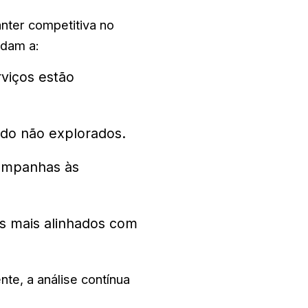
nter competitiva no
udam a:
viços estão
do não explorados.
ampanhas às
s mais alinhados com
e, a análise contínua