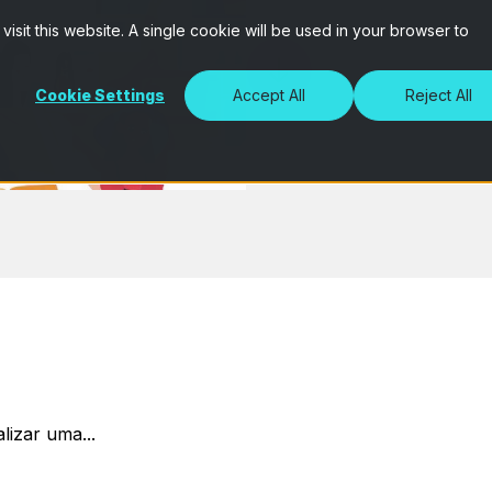
isit this website. A single cookie will be used in your browser to
Cookie Settings
Accept All
Reject All
lizar uma...