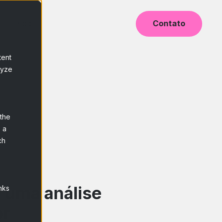
e
Blog
Contato
tent
lyze
 the
 a
ch
 uma análise
nks
or