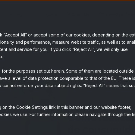
Serviços
Soluções
Sobre nós
Knowledge Bas
ck “Accept All” or accept some of our cookies, depending on the ex
ionality and performance, measure website traffic, as well as to ana
t and service for you. If you click “Reject All”, we will only use
te.
s for the purposes set out herein. Some of them are located outside
ave a level of data protection comparable to that of the EU. There is
 cannot enforce your data subject rights. “Reject All” means that su
 on the Cookie Settings link in this banner and our website footer,
Como realizar
okies we use. For further information please navigate through the li
de consumid