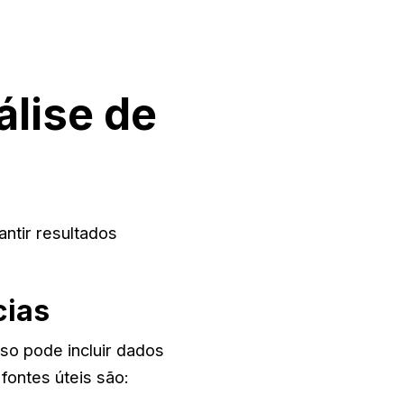
álise de
ntir resultados
cias
so pode incluir dados
ontes úteis são: