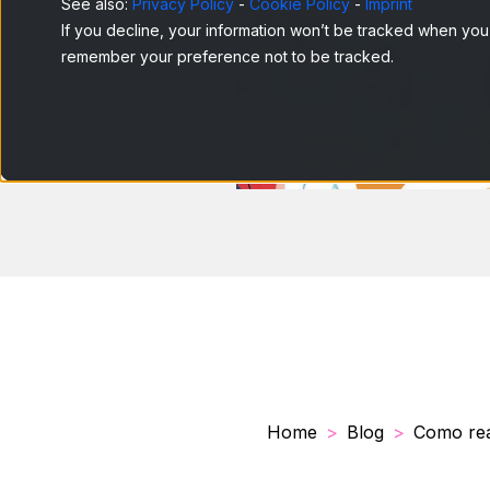
See also:
Privacy Policy
-
Cookie Policy
-
Imprint
If you decline, your information won’t be tracked when you v
remember your preference not to be tracked.
Home
Blog
Como rea