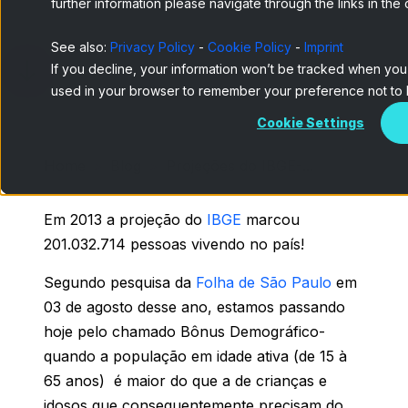
further information please navigate through the links in the
See also:
Privacy Policy
-
Cookie Policy
-
Imprint
If you decline, your information won’t be tracked when you v
used in your browser to remember your preference not to 
Cookie Settings
Home
Blog
Projeções do IBGE-...
Em 2013 a projeção do
IBGE
marcou
201.032.714 pessoas vivendo no país!
Segundo pesquisa da
Folha de São Paulo
em
03 de agosto desse ano, estamos passando
hoje pelo chamado Bônus Demográfico-
quando a população em idade ativa (de 15 à
65 anos) é maior do que a de crianças e
idosos que consequentemente precisam do