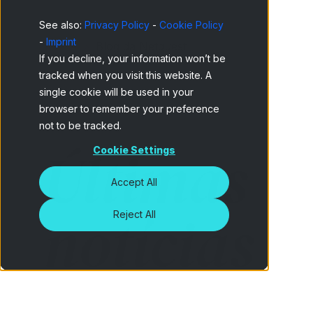
See also:
Privacy Policy
-
Cookie Policy
-
Imprint
Home
Blog da Netquest
If you decline, your information won’t be
tracked when you visit this website. A
single cookie will be used in your
browser to remember your preference
not to be tracked.
Últimas
Cookie Settings
Accept All
notícias
Reject All