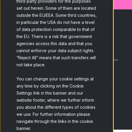
third-party providers for the purposes
set out herein. Some of them are located
outside the EU/EEA. Some third countries,
in particular the USA do not have a level
Subscreva o nosso blog e
of data protection comparable to that of
receba as últimas novidades.
the EU. There is a risk that government
agencies access this data and that you
cannot enforce your data subject rights.
E-mail
*
“Reject All” means that such transfers will
not take place.
Li e aceito a
Política de Privacidade
da
You can change your cookie settings at
Netquest e entendo que posso cancelar
any time by clicking on the Cookie
a assinatura a qualquer momento.
*
Settings link in this banner and our
website footer, where we further inform
you about the different types of cookies
we use. For further information please
navigate through the links in the cookie
banner.