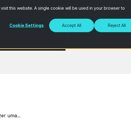
negócio?
isit this website. A single cookie will be used in your browser to
Cookie Settings
Accept All
Reject All
er uma...