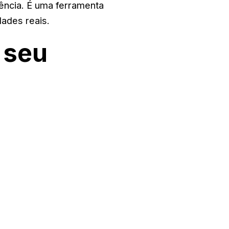
rência. É uma ferramenta
dades reais.
 seu