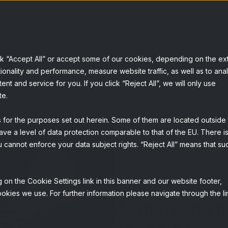
Serviços
Soluções
Sobre nós
Knowledge Bas
ck “Accept All” or accept some of our cookies, depending on the ex
ionality and performance, measure website traffic, as well as to ana
t and service for you. If you click “Reject All”, we will only use
te.
s for the purposes set out herein. Some of them are located outside
ave a level of data protection comparable to that of the EU. There is
 cannot enforce your data subject rights. “Reject All” means that su
 on the Cookie Settings link in this banner and our website footer,
Como fazer u
okies we use. For further information please navigate through the li
de mercado p