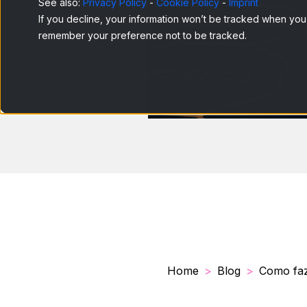
See also:
Privacy Policy
-
Cookie Policy
-
Imprint
If you decline, your information won’t be tracked when you v
remember your preference not to be tracked.
Home
Blog
Como faz