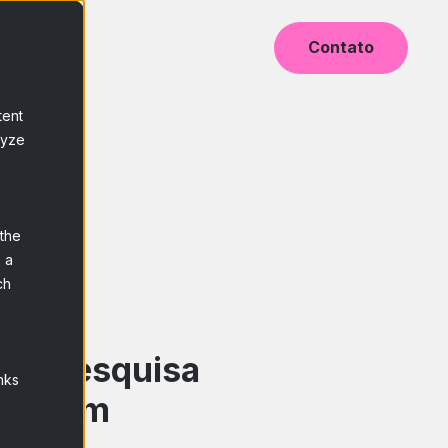
e
Blog
Contato
tent
lyze
 the
 a
ch
ma pesquisa
nks
ara um