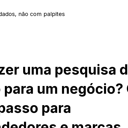
ados, não com palpites
zer uma pesquisa 
 para um negócio? 
passo para
dedores e marcas