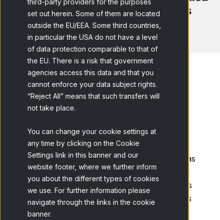
third-party providers for the purposes
com as Soluções Adequadas
set out herein. Some of them are located
outside the EU/EEA. Some third countries,
in particular the USA do not have a level
of data protection comparable to that of
the EU. There is a risk that government
agencies access this data and that you
cannot enforce your data subject rights.
“Reject All” means that such transfers will
Home
Blog
Ferramentas...
not take place.
You can change your cookie settings at
Estudos
de mercado
são
uma
parte
integral
any time by clicking on the Cookie
de
qualquer
estratégia
empresarial
bem-
Settings link in this banner and our
sucedida
. Eles
fornecem
informações
valiosas
website footer, where we further inform
sobre
as
tendências
de mercado,
you about the different types of cookies
preferências
do
consumidor
e
oportunidades
we use. For further information please
de
crescimento
. No
entanto
,
realizar
estudos
navigate through the links in the cookie
de mercado
eficazes
requer
mais
do que
banner.