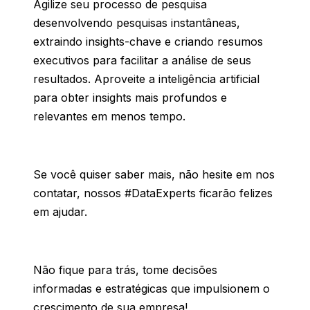
Agilize
seu
processo
de
pesquisa
desenvolvendo
pesquisas
instantâneas
,
extraindo
insights-
chave
e
criando
resumos
executivos
para
facilitar
a
análise
de
seus
resultados
.
Aproveite
a
inteligência
artificial
para
obter
insights
mais
profundos
e
relevantes
em
menos
tempo.
Se você quiser saber mais, não hesite em nos
contatar, nossos #DataExperts ficarão felizes
em ajudar.
Não fique para trás, tome decisões
informadas e estratégicas que impulsionem o
crescimento de sua empresa!