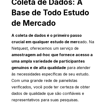
Coleta de Dados: A
Base de Todo Estudo
de Mercado
A coleta de dados é o primeiro passo
crucial em qualquer estudo
de merc
ado. Na
Netquest,
oferecemos
um
serviço
de
amostragem ad-hoc que fornece acesso a
uma ampla variedade de participantes
genuínos e de alta qualidade
para
atender
às
necessidades
específicas
de
seu
estudo
.
Com
uma
grande
rede de
painelistas
verificados
,
você
pode
ter
certeza
de
obter
dados de
qualidade
que
são
confiáveis
e
representativos
para
suas
pesquisas
.