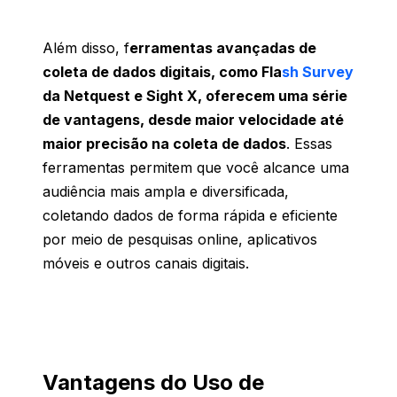
Além
disso
, f
erramentas
avançadas de
coleta de dados digitais, como Fla
sh Survey
da Netquest e Sight X, oferecem uma série
de vantagens, desde maior velocidade até
maior precisão na
coleta de dados
.
Essas
ferramentas
permitem
que
você
alcance
uma
audiência
mais
ampla
e
diversificada
,
coletando
dados de forma
rápida
e
eficiente
por
meio
de
pesquisas
online,
aplicativos
móveis
e outros
canais
digitais
.
Vantagens do Uso de