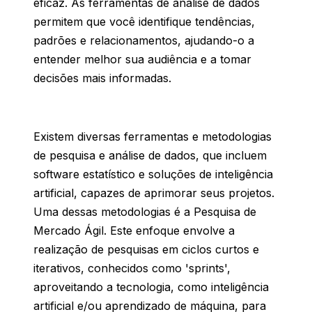
eficaz
. As ferramentas de
análise
de dados
permitem
que
você
identifique
tendências
,
padrões
e
relacionamentos
,
ajudando
-o
a
entender
melhor
sua
audiência
e a
tomar
decisões
mais
informadas
.
Existem
diversas
ferramentas e
metodologias
de
pesquisa
e
análise
de dados, que
incluem
software
estatístico
e
soluções
de
inteligência
artificial,
capazes
de
aprimorar
seus
projetos
.
Uma dessas
metodologias
é a Pesquisa de
Mercado
Ágil
. Este
enfoque
envolve
a
realização
de
pesquisas
em
ciclos
curtos
e
iterativos
,
conhecidos
como
'sprints',
aproveitando
a
tecnologia
,
como
inteligência
artificial e/
ou
aprendizado
de
máquina
, para