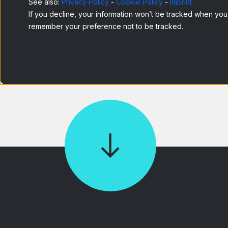
See also:
Privacy Policy
-
Cookie Policy
-
Imprint
If you decline, your information won’t be tracked when you v
remember your preference not to be tracked.