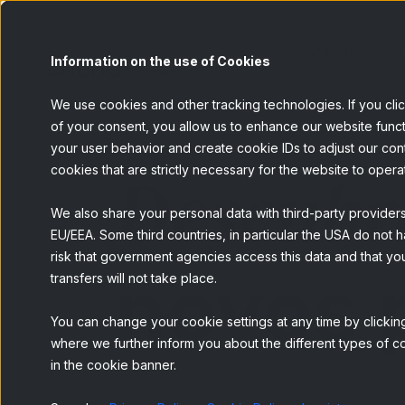
Painel
S
Information on the use of Cookies
We use cookies and other tracking technologies. If you cli
of your consent, you allow us to enhance our website funct
your user behavior and create cookie IDs to adjust our conten
Descubr
cookies that are strictly necessary for the website to opera
We also share your personal data with third-party provider
EU/EEA. Some third countries, in particular the USA do not h
risk that government agencies access this data and that you
novos 
transfers will not take place.
You can change your cookie settings at any time by clicking
where we further inform you about the different types of co
in the cookie banner.