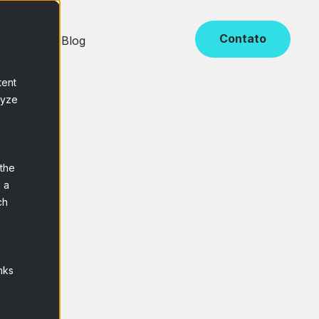
Contato
 Base
Blog
tent
lyze
 the
 a
ch
nks