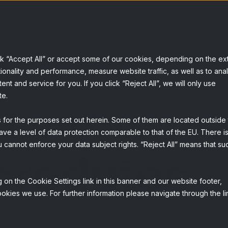
erviços
Soluções
Sobre nós
Knowledge
ck “Accept All” or accept some of our cookies, depending on the ex
ionality and performance, measure website traffic, as well as to ana
t and service for you. If you click “Reject All”, we will only use
a nossos
te.
s for the purposes set out herein. Some of them are located outside
ave a level of data protection comparable to that of the EU. There is
 cannot enforce your data subject rights. “Reject All” means that su
produtos
 on the Cookie Settings link in this banner and our website footer,
okies we use. For further information please navigate through the li