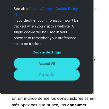
Consumer insights en marketing: cómo
obtener datos valiosos sobre tu audiencia
See also:
Privacy Policy
-
Cookie Policy
-
Imprint
Guía completa para utilizar consumer
If you decline, your information won’t be
insights en estrategias de marketing
tracked when you visit this website. A
single cookie will be used in your
5 métodos efectivos para obtener
browser to remember your preference
consumer insights en estudios de
not to be tracked.
mercado
Cookie Settings
Beneficios de los consumer insights para
Accept All
tu estrategia de marketing digital
Reject All
En un mundo donde los consumidores tienen
más opciones que nunca, los
consumer