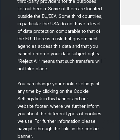
third-party providers for the purposes
set out herein. Some of them are located
outside the EU/EEA. Some third countries,
in particular the USA do not have a level
of data protection comparable to that of
the EU. There is a risk that government
agencies access this data and that you
cannot enforce your data subject rights.
Home
Blog
¿Cómo aprovechar...
“Reject All” means that such transfers will
not take place.
You can change your cookie settings at
any time by clicking on the Cookie
Settings link in this banner and our
website footer, where we further inform
Tabla de contenidos
you about the different types of cookies
¿Qué son los consumer insights y por
we use. For further information please
navigate through the links in the cookie
qué son clave para el marketing?
banner.