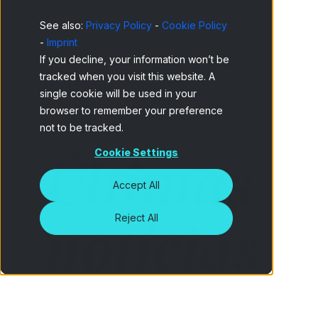
See also:
Privacy Policy
-
Cookie Policy
-
Imprint
Home
Blog da Netquest
If you decline, your information won’t be
tracked when you visit this website. A
single cookie will be used in your
browser to remember your preference
not to be tracked.
Últimas
Cookie Settings
Accept All
notícias
Reject All