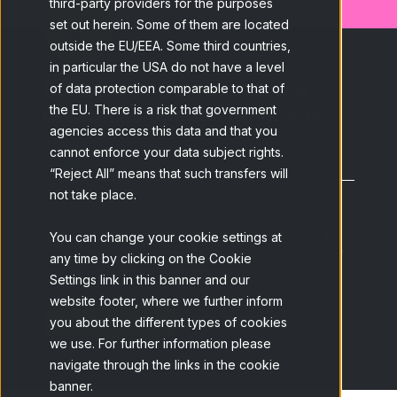
third-party providers for the purposes
set out herein. Some of them are located
outside the EU/EEA. Some third countries,
in particular the USA do not have a level
Subscreva o nosso blog e
of data protection comparable to that of
receba as últimas novidades.
the EU. There is a risk that government
agencies access this data and that you
cannot enforce your data subject rights.
E-mail
*
“Reject All” means that such transfers will
not take place.
Li e aceito a
Política de Privacidade
da
You can change your cookie settings at
Netquest e entendo que posso cancelar
any time by clicking on the Cookie
a assinatura a qualquer momento.
*
Settings link in this banner and our
website footer, where we further inform
you about the different types of cookies
we use. For further information please
navigate through the links in the cookie
banner.