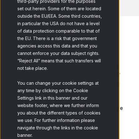
third-party providers for the purposes
set out herein. Some of them are located
outside the EU/EEA. Some third countries,
in particular the USA do not have a level
of data protection comparable to that of
the EU. There is a risk that government
agencies access this data and that you
Home
Blog
É uma diferença...
cannot enforce your data subject rights.
“Reject All” means that such transfers will
Anteriormente
explicamos nesse post
como
not take place.
definir o tamanho de uma amostra e garantir
que os dados obtidos estejam dentro de uma
You can change your cookie settings at
any time by clicking on the Cookie
margem de erro controlada. Nesse
Settings link in this banner and our
post vamos investigar sobre problemas
website footer, where we further inform
relacionados às diferenças sobre os dados de
you about the different types of cookies
uma pesquisa. Vamos analisar se essa
we use. For further information please
diferença é estatisticamente significativa.
navigate through the links in the cookie
banner.