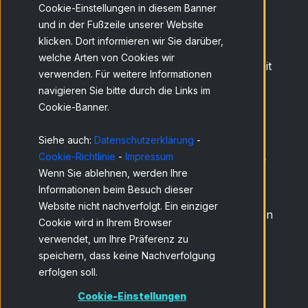
Cookie-Einstellungen in diesem Banner
Verbraucherpanel können Sie die
und in der Fußzeile unserer Website
Wirksamkeit Ihrer Außenwerbung
klicken. Dort informieren wir Sie darüber,
analysieren, indem Sie sich das
welche Arten von Cookies wir
Erinnerungsvermögen, die Markengesundheit
verwenden. Für weitere Informationen
und die Kaufabsicht zwischen den
navigieren Sie bitte durch die Links im
Exponierten und den Nicht-Exponierten
Cookie-Banner.
anschauen.
Siehe auch:
Datenschutzerklärung
-
Cookie-Richtlinie
-
Impressum
Mit Ad-Street View können Sie Fragen wie
Wenn Sie ablehnen, werden Ihre
diese beantworten:
Informationen beim Besuch dieser
Website nicht nachverfolgt. Ein einziger
Hat meine Außenkampagne den erwarteten
Cookie wird in Ihrem Browser
Effekt erzielt?
verwendet, um Ihre Präferenz zu
speichern, dass keine Nachverfolgung
Welchen Prozentsatz meiner Zielgruppe
erfolgen soll.
habe ich tatsächlich erreicht und wie oft?
Cookie-Einstellungen