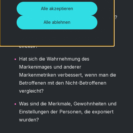
Erinnern sich diejenigen, die tatsächlichen
Alle akzeptieren
Kontakt mit der Außenwerbung hatten, an
die Kampagne? War die Botschaft relevant?
Alle ablehnen
War der Impact im Vergleich zwischen
Exponierten und Nicht-Exponierten
effektiv?
Hat sich die Wahrnehmung des
Markenimages und anderer
Markenmetriken verbessert, wenn man die
Betroffenen mit den Nicht-Betroffenen
vergleicht?
Was sind die Merkmale, Gewohnheiten und
Einstellungen der Personen, die exponiert
wurden?