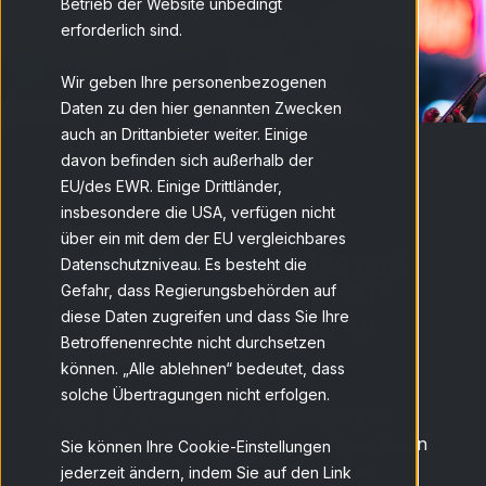
Betrieb der Website unbedingt
erforderlich sind.
Wir geben Ihre personenbezogenen
Daten zu den hier genannten Zwecken
auch an Drittanbieter weiter. Einige
davon befinden sich außerhalb der
EU/des EWR. Einige Drittländer,
insbesondere die USA, verfügen nicht
Kombinieren Sie
über ein mit dem der EU vergleichbares
Geolokalisierungsdaten und
Datenschutzniveau. Es besteht die
Umfragen, um Ihre Out-of-
Gefahr, dass Regierungsbehörden auf
diese Daten zugreifen und dass Sie Ihre
Home-Werbung (OOH) zu
Betroffenenrechte nicht durchsetzen
messen
können. „Alle ablehnen“ bedeutet, dass
solche Übertragungen nicht erfolgen.
Dank der Kombination von beobachteten
Daten (Geolokalisierung) und erklärten Daten
Sie können Ihre Cookie-Einstellungen
(Umfrage) aus unserem Single-Source-
jederzeit ändern, indem Sie auf den Link