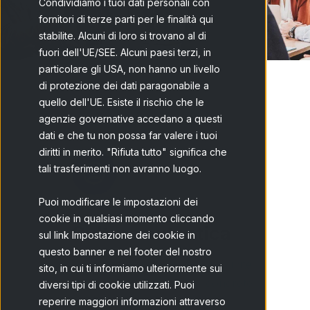
Condividiamo i tuoi dati personali con
fornitori di terze parti per le finalità qui
stabilite. Alcuni di loro si trovano al di
fuori dell'UE/SEE. Alcuni paesi terzi, in
particolare gli USA, non hanno un livello
di protezione dei dati paragonabile a
quello dell'UE. Esiste il rischio che le
agenzie governative accedano a questi
dati e che tu non possa far valere i tuoi
diritti in merito. "Rifiuta tutto" significa che
tali trasferimenti non avranno luogo.
Puoi modificare le impostazioni dei
cookie in qualsiasi momento cliccando
Cultura autentica
sul link Impostazione dei cookie in
questo banner e nel footer del nostro
Siamo un gruppo di persone unite
sito, in cui ti informiamo ulteriormente sui
dal desiderio di fare cose concrete
diversi tipi di cookie utilizzati. Puoi
con il nostro lavoro.
reperire maggiori informazioni attraverso