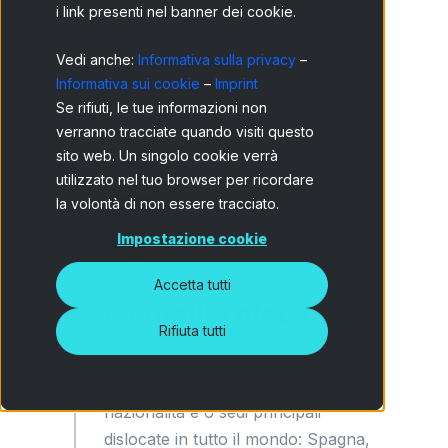
i link presenti nel banner dei cookie.
Vedi anche:
Informativa sulla privacy
–
Informativa sui cookie
–
Imprint
Se rifiuti, le tue informazioni non
verranno tracciate quando visiti questo
sito web. Un singolo cookie verrà
utilizzato nel tuo browser per ricordare
la volontà di non essere tracciato.
Impostazione cookie
Accetta tutti
Mentalità globale
Rifiuta tutti
Senza confini: più di 1.200 clienti in
40 paesi, 300 impiegati con 25
nazionalità e 6 sedi principali
dislocate in tutto il mondo: Spagna,