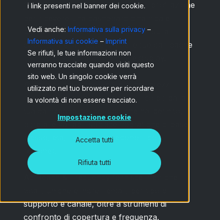
Combina i dati audio-matching e il profilazione
i link presenti nel banner dei cookie.
per ricevere una dashboard dinamica e
Vedi anche:
Informativa sulla privacy
–
personalizzabile con informazioni sulla
Informativa sui cookie
–
Imprint
copertura e la frequenza delle tue campagne
Se rifiuti, le tue informazioni non
TV, radio, video/audio online e display.
verranno tracciate quando visiti questo
sito web. Un singolo cookie verrà
Avrai a disposizione un file di dati grezzi
utilizzato nel tuo browser per ricordare
audio-matching di tutti i panelisti colpiti dalla
la volontà di non essere tracciato.
tua campagna nel periodo che hai definito,
Impostazione cookie
oltre alle variabili sociodemografiche di base
(sesso, età, livello socio-economico e
Accetta tutti
regione).
Rifiuta tutti
Ad Reach & Frequency fornisce metriche
totali, uniche e incrementali, per tipo di
supporto e canale, oltre a strumenti di
confronto di copertura e frequenza.