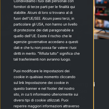
Condividiamo i tuoi dati personali con
fornitori di terze parti per le finalità qui
stabilite. Alcuni di loro si trovano al di
fuori dell'UE/SEE. Alcuni paesi terzi, in
particolare gli USA, non hanno un livello
di protezione dei dati paragonabile a
quello dell'UE. Esiste il rischio che le
agenzie governative accedano a questi
dati e che tu non possa far valere i tuoi
diritti in merito. "Rifiuta tutto" significa che
tali trasferimenti non avranno luogo.
Sfrutta al massimo la
combinazione dei
Puoi modificare le impostazioni dei
#DatosNetquest e della
cookie in qualsiasi momento cliccando
sul link Impostazione dei cookie in
tecnologia audio-matching di
questo banner e nel footer del nostro
Fluzo per ottimizzare il tuo
sito, in cui ti informiamo ulteriormente sui
investimento pubblicitario
diversi tipi di cookie utilizzati. Puoi
reperire maggiori informazioni attraverso