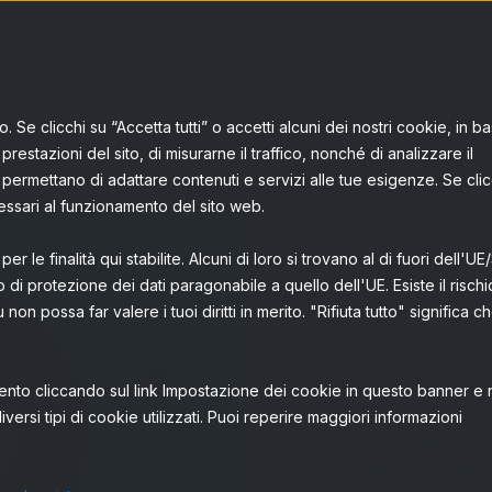
rvizi
Soluzioni
Chi siamo
Knowledge B
. Se clicchi su “Accetta tutti” o accetti alcuni dei nostri cookie, in b
prestazioni del sito, di misurarne il traffico, nonché di analizzare il
permettano di adattare contenuti e servizi alle tue esigenze. Se clic
ecessari al funzionamento del sito web.
er le finalità qui stabilite. Alcuni di loro si trovano al di fuori dell'UE
o di protezione dei dati paragonabile a quello dell'UE. Esiste il rischi
OBSERVED DAT
 possa far valere i tuoi diritti in merito. "Rifiuta tutto" significa c
Audio-m
ento cliccando sul link Impostazione dei cookie in questo banner e 
iversi tipi di cookie utilizzati. Puoi reperire maggiori informazioni
Scopri il consumo di c
radio e internet del tuo