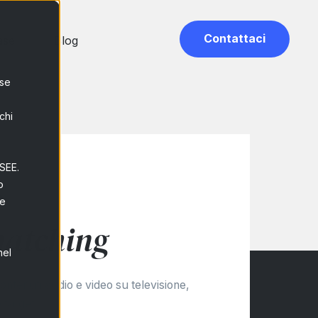
Contattaci
ase
Blog
ase
chi
/SEE.
o
A
he
atching
nel
ontenuti audio e video su televisione,
 target.