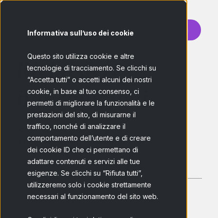
Contattaci
Informativa sull’uso dei cookie
Questo sito utilizza cookie e altre
Richiedere
tecnologie di tracciamento. Se clicchi su
“Accetta tutti” o accetti alcuni dei nostri
informazioni
cookie, in base al tuo consenso, ci
permetti di migliorare la funzionalità e le
prestazioni del sito, di misurarne il
traffico, nonché di analizzare il
Scopri di più sul nostro servizio
comportamento dell’utente e di creare
di
In-House Usage Testing
dei cookie ID che ci permettano di
adattare contenuti e servizi alle tue
esigenze. Se clicchi su “Rifiuta tutti”,
utilizzeremo solo i cookie strettamente
necessari al funzionamento del sito web.