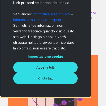
i link presenti nel banner dei cookie.
Ho letto e accetto l'
informativa sulla privacy di
Vedi anche:
Informativa sulla privacy
–
Netquest
e comprendo che posso annullare
Informativa sui cookie
–
Imprint
l'iscrizione in qualsiasi momento.
*
Se rifiuti, le tue informazioni non
verranno tracciate quando visiti questo
sito web. Un singolo cookie verrà
utilizzato nel tuo browser per ricordare
la volontà di non essere tracciato.
Impostazione cookie
Accetta tutti
Rifiuta tutti