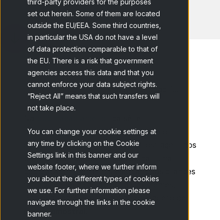
third-party providers for the purposes
set out herein. Some of them are located
outside the EU/EEA. Some third countries,
in particular the USA do not have a level
of data protection comparable to that of
the EU. There is a risk that government
agencies access this data and that you
cannot enforce your data subject rights.
Home
Blog
Amostragem probabilí...
“Reject All” means that such transfers will
not take place.
Na
publicação anterior
da série
"Amostragem"
, vimos o que significa o
You can change your cookie settings at
any time by clicking on the Cookie
conceito e quais vantagens a amostragem nos
Settings link in this banner and our
oferece quando queremos estudar uma
website footer, where we further inform
população. Hoje iremos estudar duas grandes
you about the different types of cookies
famílias de técnicas amostrais existentes.
we use. For further information please
Primeiramente, vamos definir o conceito de
navigate through the links in the cookie
marco amostral.
banner.