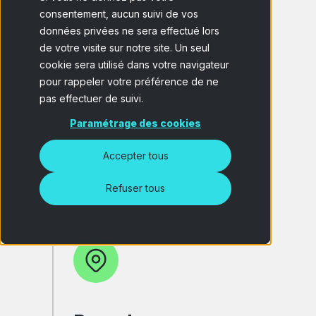
consentement, aucun suivi de vos
Keizersgracht 62/64 Room 3.01
données privées ne sera effectué lors
1015 CS Amsterdam
de votre visite sur notre site. Un seul
The Netherlands
cookie sera utilisé dans votre navigateur
+31 20 520 7550
pour rappeler votre préférence de ne
rfq.nl@bilendi.com
pas effectuer de suivi.
Paramétrage des cookies
Accepter tous
Refuser tous