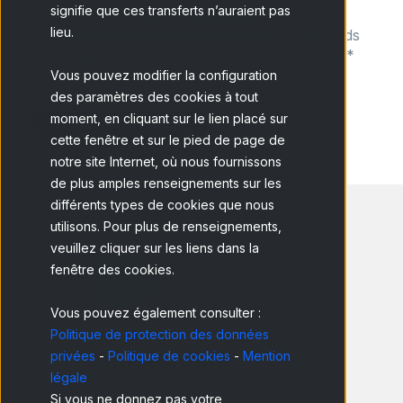
signifie que ces transferts n’auraient pas
J'ai lu et j'accepte la
politique de
lieu.
confidentialité de Netquest
et je comprends
que je peux me désabonner à tout moment.
*
Vous pouvez modifier la configuration
des paramètres des cookies à tout
moment, en cliquant sur le lien placé sur
cette fenêtre et sur le pied de page de
notre site Internet, où nous fournissons
de plus amples renseignements sur les
différents types de cookies que nous
utilisons. Pour plus de renseignements,
veuillez cliquer sur les liens dans la
fenêtre des cookies.
Vous pouvez également consulter :
Politique de protection des données
Amsterdam
privées
-
Politique de cookies
-
Mention
légale
Bilendi BV
Si vous ne donnez pas votre