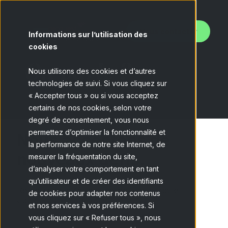
Nous contacter
Informations sur l’utilisation des
cookies
On parle ?
Nous utilisons des cookies et d’autres
technologies de suivi. Si vous cliquez sur
« Accepter tous » ou si vous acceptez
certains de nos cookies, selon votre
degré de consentement, vous nous
permettez d’optimiser la fonctionnalité et
Nous acceptons de
la performance de notre site Internet, de
nouveaux défis.
mesurer la fréquentation du site,
d’analyser votre comportement en tant
qu’utilisateur et de créer des identifiants
Remplissez le formulaire pour que notre
de cookies pour adapter nos contenus
équipe d'experts vous contacte.
et nos services à vos préférences. Si
vous cliquez sur « Refuser tous », nous