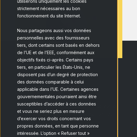
utiliserons uniquement les cookies
strictement nécessaires au bon
fonctionnement du site Internet.
Nous partageons aussi vos données
personnelles avec des fournisseurs
tiers, dont certains sont basés en dehors
de l’UE et de l’EEE, conformément aux
objectifs fixés ci-après. Certains pays
tiers, en particulier les États-Unis, ne
disposent pas d’un degré de protection
des données comparable à celui
Fonctionnement
applicable dans l’UE. Certaines agences
gouvernementales pourraient ainsi être
susceptibles d’accéder à ces données
Réalisez l’activité sur la plateforme de votre
et vous ne seriez plus en mesure
choix et nous nous chargerons de recruter
d’exercer vos droits concernant vos
les participants et de récompenser leur
propres données, en tant que personne
participation.
intéressée. L’option « Refuser tout »