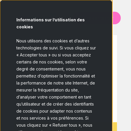
Nous contacter
Informations sur l’utilisation des
cookies
Nous utilisons des cookies et d’autres
technologies de suivi. Si vous cliquez sur
QUALITATIF
« Accepter tous » ou si vous acceptez
Online
Qualitative
certains de nos cookies, selon votre
Recruitment
degré de consentement, vous nous
permettez d’optimiser la fonctionnalité et
Comptez sur nous pour vos dynamiques
la performance de notre site Internet, de
virtuelles, focus groups et entretiens en
mesurer la fréquentation du site,
profondeur.
d’analyser votre comportement en tant
qu’utilisateur et de créer des identifiants
En savoir plus !
de cookies pour adapter nos contenus
et nos services à vos préférences. Si
vous cliquez sur « Refuser tous », nous