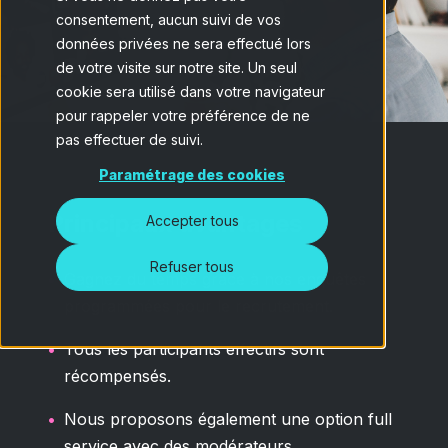
consentement, aucun suivi de vos
données privées ne sera effectué lors
de votre visite sur notre site. Un seul
cookie sera utilisé dans votre navigateur
pour rappeler votre préférence de ne
pas effectuer de suivi.
Paramétrage des cookies
Principaux avantages
Accepter tous
Refuser tous
Gagnez du temps grâce à nos enquêtes
programmées pour le recrutement.
Tous les participants effectifs sont
récompensés.
Nous proposons également une option full
service avec des modérateurs.