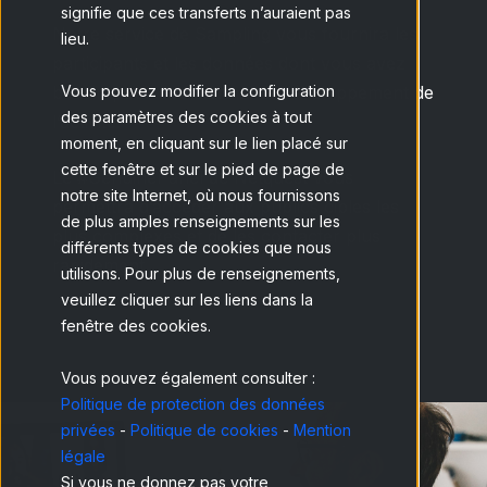
signifie que ces transferts n’auraient pas
Notre service de Sampling vous fournira les
lieu.
participants et les données dont vous avez
besoin pour coordonner le développement de
Vous pouvez modifier la configuration
des paramètres des cookies à tout
l’activité.
moment, en cliquant sur le lien placé sur
cette fenêtre et sur le pied de page de
Le #GenuinePanel de Netquest vous
notre site Internet, où nous fournissons
permettra d’accéder aux publics cibles les
de plus amples renseignements sur les
plus complexes et de les contacter plus
différents types de cookies que nous
rapidement.
utilisons. Pour plus de renseignements,
veuillez cliquer sur les liens dans la
fenêtre des cookies.
Vous pouvez également consulter :
Politique de protection des données
privées
-
Politique de cookies
-
Mention
légale
Si vous ne donnez pas votre