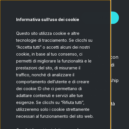
Contattaci
Informativa sull’uso dei cookie
ESOMAR 37
Questo sito utilizza cookie e altre
tecnologie di tracciamento. Se clicchi su
“Accetta tutti” o accetti alcuni dei nostri
cookie, in base al tuo consenso, ci
Netquest affronta le 37 domande di ESOMAR con
permetti di migliorare la funzionalità e le
l'obiettivo di fornire agli utenti e agli acquirenti di
prestazioni del sito, di misurarne il
campioni online le informazioni necessarie per
traffico, nonché di analizzare il
prendere decisioni informate e creare partnership
comportamento dell’utente e di creare
di successo. Siamo impegnati a mantenere gli
dei cookie ID che ci permettano di
standard più elevati di qualità, integrità e
adattare contenuti e servizi alle tue
esigenze. Se clicchi su “Rifiuta tutti”,
soddisfazione del cliente in tutte le nostre attività
utilizzeremo solo i cookie strettamente
di ricerca.
necessari al funzionamento del sito web.