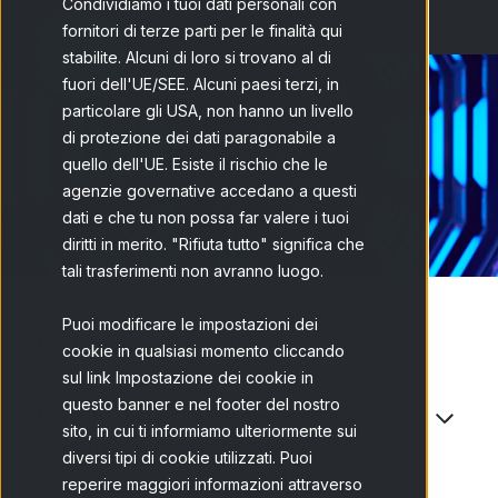
Condividiamo i tuoi dati personali con
fornitori di terze parti per le finalità qui
stabilite. Alcuni di loro si trovano al di
fuori dell'UE/SEE. Alcuni paesi terzi, in
particolare gli USA, non hanno un livello
di protezione dei dati paragonabile a
quello dell'UE. Esiste il rischio che le
agenzie governative accedano a questi
dati e che tu non possa far valere i tuoi
diritti in merito. "Rifiuta tutto" significa che
tali trasferimenti non avranno luogo.
Puoi modificare le impostazioni dei
Company Profile
cookie in qualsiasi momento cliccando
sul link Impostazione dei cookie in
questo banner e nel footer del nostro
1. What experience does your company
sito, in cui ti informiamo ulteriormente sui
have in providing online samples for
diversi tipi di cookie utilizzati. Puoi
market research? How long have you
reperire maggiori informazioni attraverso